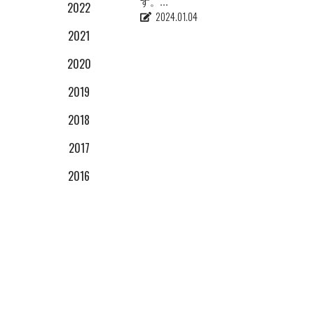
す。...
2022
12
2024.01.04
2021
10
12
2020
09
12
11
2019
08
10
12
11
2018
02
09
10
10
12
2017
08
09
08
01
10
12
2016
08
06
09
01
10
12
04
05
08
09
12
11
08
01
01
01
10
10
08
09
07
06
08
01