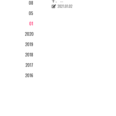
す。 ...
08
01
2021.01.02
05
01
2020
2019
12
2018
10
12
2017
08
10
12
2016
06
09
10
12
04
08
09
12
11
08
01
01
10
10
08
09
07