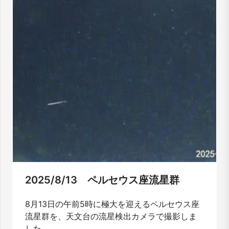
2025/8/13 ペルセウス座流星群
8月13日の午前5時に極大を迎えるペルセウス座
流星群を、天文台の流星検出カメラで撮影しま
した。...