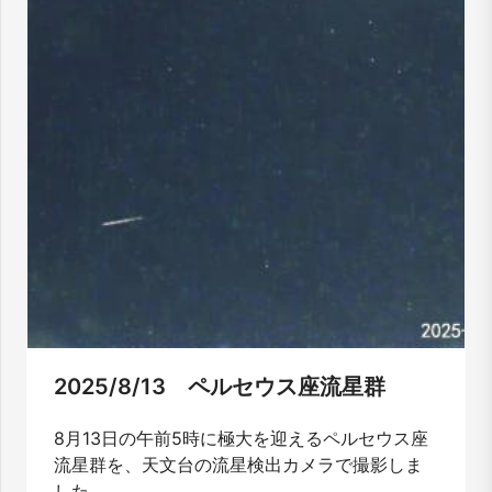
2025/8/13 ペルセウス座流星群
8月13日の午前5時に極大を迎えるペルセウス座
流星群を、天文台の流星検出カメラで撮影しま
した。...