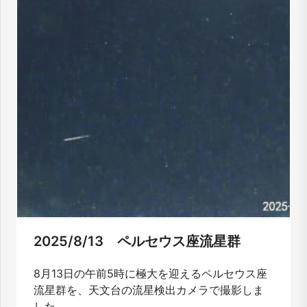
2025/8/13 ペルセウス座流星群
8月13日の午前5時に極大を迎えるペルセウス座
流星群を、天文台の流星検出カメラで撮影しま
した。...